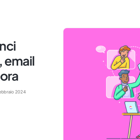
nci
, email
cora
febbraio 2024