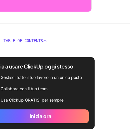
TABLE OF CONTENTS
zia a usare ClickUp oggi stesso
Gestisci tutto il tuo lavoro in un unico posto
Collabora con il tuo team
Usa ClickUp GRATIS, per sempre
Inizia ora