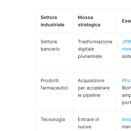
Settore
Mossa
Ese
industriale
strategica
Settore
Trasformazione
JPM
bancario
digitale
rin
pluriennale
sist
Prodotti
Acquisizioni
Pfiz
farmaceutici
per accelerare
Bio
le pipeline
ampl
port
Tecnologia
Entrare in
Ama
nuove
mer