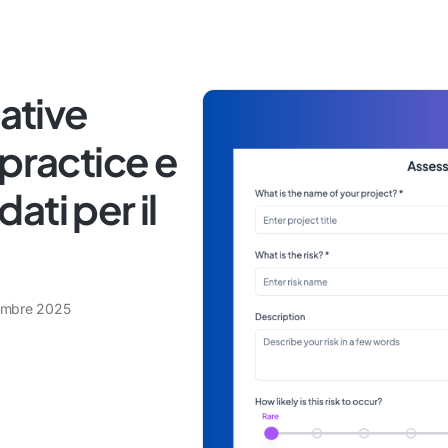
iative
 practice e
ti per il
embre 2025