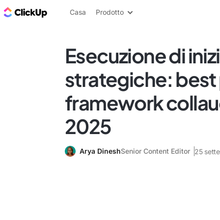
Blog di ClickUp
Casa
Prodotto
Esecuzione di iniz
strategiche: best
framework collauda
2025
Arya Dinesh
Senior Content Editor
25 sett