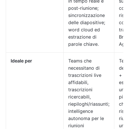
in tempo reale e
succ
post-riunione;
com
sincronizzazione
risp
delle diapositive;
cont
word cloud ed
tram
estrazione di
Brai
parole chiave.
Agen
Ideale per
Teams che
Tea
necessitano di
desi
trascrizioni live
+ at
affidabili,
esec
trascrizioni
un'u
ricercabili,
piat
riepiloghi/riassunti;
che 
intelligence
risul
autonoma per le
riuni
riunioni
un u