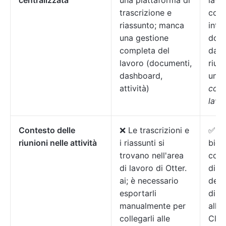
centralizzata
una piattaforma di
lavo
trascrizione e
com
riassunto; manca
integ
una gestione
docu
completa del
dash
lavoro (documenti,
riuni
dashboard,
un'u
attività)
comp
lavo
Contesto delle
❌ Le trascrizioni e
✅ Cr
riunioni nelle attività
i riassunti si
bidi
trovano nell'area
colle
di lavoro di Otter.
di C
ai; è necessario
delle
esportarli
dire
manualmente per
all'i
collegarli alle
Clic