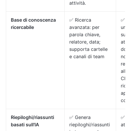
attività.
Base di conoscenza
✅ Ricerca
✅ Ri
ricercabile
avanzata: per
unif
parola chiave,
sull'
relatore, data;
attiv
supporta cartelle
docu
e canali di team
note
regi
all'i
Clic
rice
app 
coll
Riepiloghi/riassunti
✅ Genera
✅ Ri
basati sull'IA
riepiloghi/riassunti
atti