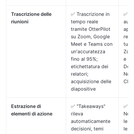
Trascrizione delle
✅ Trascrizione in
✅ Tr
riunioni
tempo reale
auto
tramite OtterPilot
appu
su Zoom, Google
regi
Meet e Teams con
tue 
un'accuratezza
Zoo
fino al 95%;
e Te
etichettatura dei
Docs
relatori;
Note
acquisizione delle
Clic
diapositive
Estrazione di
✅ "Takeaways"
✅ Cl
elementi di azione
rileva
Note
automaticamente
le ri
decisioni, temi
le a