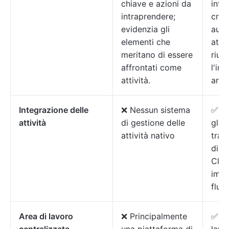
chiave e azioni da
intr
intraprendere;
crea
evidenzia gli
aut
elementi che
attiv
meritano di essere
riun
affrontati come
l'int
attività.
artif
Integrazione delle
❌ Nessun sistema
✅ Na
attività
di gestione delle
gli 
attività nativo
trasc
diret
Clic
imme
fluss
Area di lavoro
❌ Principalmente
✅ Pi