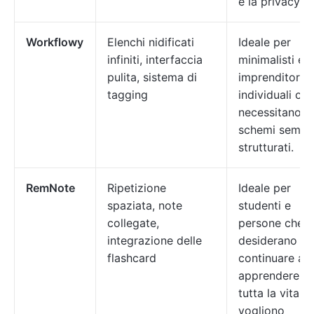
e la privacy.
Workflowy
Elenchi nidificati
Ideale per
infiniti, interfaccia
minimalisti e
pulita, sistema di
imprenditori
tagging
individuali che
necessitano d
schemi sempli
strutturati.
RemNote
Ripetizione
Ideale per
spaziata, note
studenti e
collegate,
persone che
integrazione delle
desiderano
flashcard
continuare ad
apprendere p
tutta la vita e
vogliono