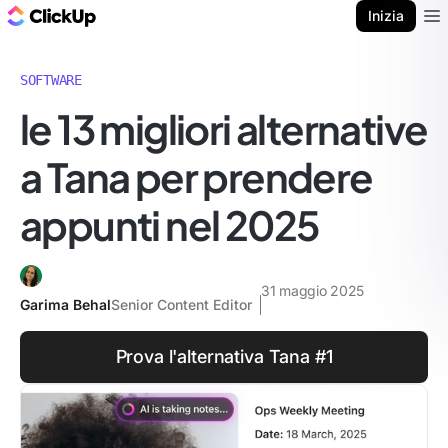
Blog di ClickUp
Inizia
Ope
SOFTWARE
le 13 migliori alternative
a Tana per prendere
appunti nel 2025
31 maggio 2025
Garima Behal
Senior Content Editor
Prova l'alternativa Tana #1