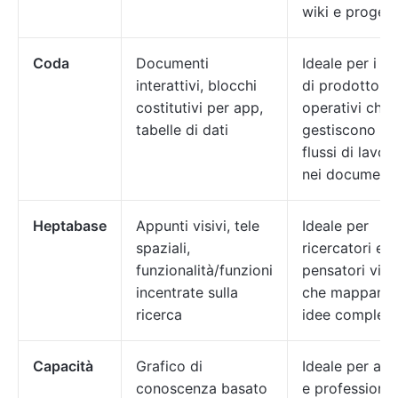
wiki e progetti
Coda
Documenti
Ideale per i t
interattivi, blocchi
di prodotto e
costitutivi per app,
operativi che
tabelle di dati
gestiscono dat
flussi di lavor
nei documenti
Heptabase
Appunti visivi, tele
Ideale per
spaziali,
ricercatori e
funzionalità/funzioni
pensatori visiv
incentrate sulla
che mappano
ricerca
idee comples
Capacità
Grafico di
Ideale per aut
conoscenza basato
e professionis