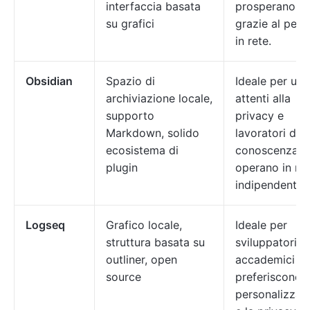
interfaccia basata
prosperano
su grafici
grazie al pens
in rete.
Obsidian
Spazio di
Ideale per ute
archiviazione locale,
attenti alla
supporto
privacy e
Markdown, solido
lavoratori dell
ecosistema di
conoscenza c
plugin
operano in m
indipendente.
Logseq
Grafico locale,
Ideale per
struttura basata su
sviluppatori e
outliner, open
accademici c
source
preferiscono l
personalizzaz