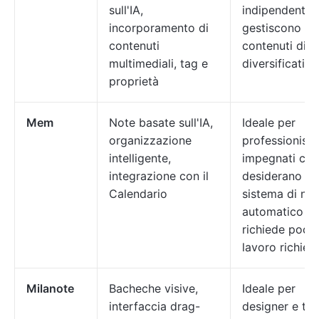
sull'IA,
indipendenti 
incorporamento di
gestiscono
contenuti
contenuti digit
multimediali, tag e
diversificati
proprietà
Mem
Note basate sull'IA,
Ideale per
organizzazione
professionisti
intelligente,
impegnati che
integrazione con il
desiderano un
Calendario
sistema di no
automatico c
richiede poco
lavoro richiest
Milanote
Bacheche visive,
Ideale per
interfaccia drag-
designer e te