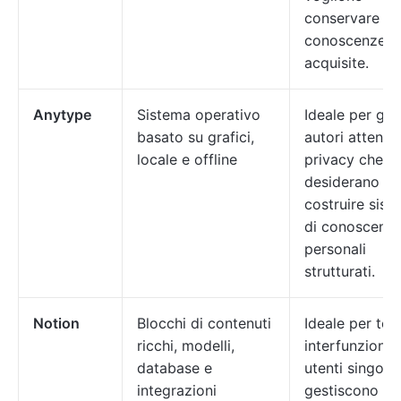
conservare le
conoscenze
acquisite.
Anytype
Sistema operativo
Ideale per gli
basato su grafici,
autori attenti 
locale e offline
privacy che
desiderano
costruire sist
di conoscenz
personali
strutturati.
Notion
Blocchi di contenuti
Ideale per te
ricchi, modelli,
interfunzionali
database e
utenti singoli 
integrazioni
gestiscono no