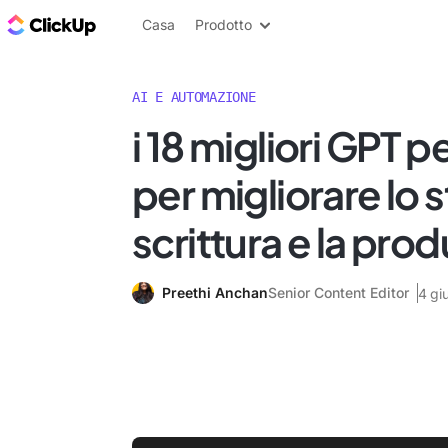
Blog di ClickUp
Casa
Prodotto
AI E AUTOMAZIONE
i 18 migliori GPT p
per migliorare lo s
scrittura e la prod
Preethi Anchan
Senior Content Editor
4 gi