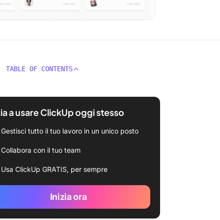
TABLE OF CONTENTS
zia a usare ClickUp oggi stesso
Gestisci tutto il tuo lavoro in un unico posto
Collabora con il tuo team
Usa ClickUp GRATIS, per sempre
Inizia ora