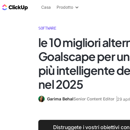
Blog di ClickUp
Casa
Prodotto
SOFTWARE
le 10 migliori alter
Goalscape per un
più intelligente de
nel 2025
Garima Behal
Senior Content Editor
29 apr
Distruggete i vostri obiettivi con 