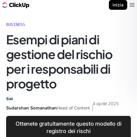
Blog di ClickUp
Inizia
Ope
BUSINESS
Esempi di piani di
gestione del rischio
per i responsabili di
progetto
4 aprile 2025
Sudarshan Somanathan
Head of Content
Ottenete gratuitamente questo modello di
registro dei rischi