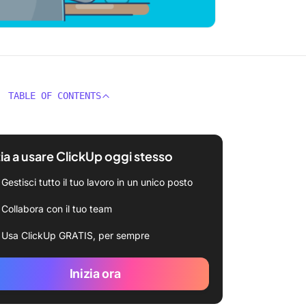
TABLE OF CONTENTS
zia a usare ClickUp oggi stesso
Gestisci tutto il tuo lavoro in un unico posto
Collabora con il tuo team
Usa ClickUp GRATIS, per sempre
Inizia ora