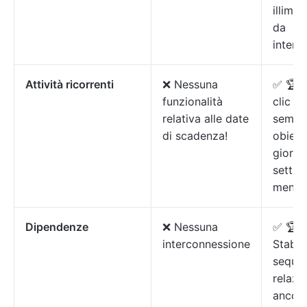
illimit
da
interc
Attività ricorrenti
❌ Nessuna
✅ 🏆 B
funzionalità
clic pe
relativa alle date
sempli
di scadenza!
obietti
giornal
settim
mensil
Dipendenze
❌ Nessuna
✅ 🏆 
interconnessione
Stabili
seque
relazio
ancor