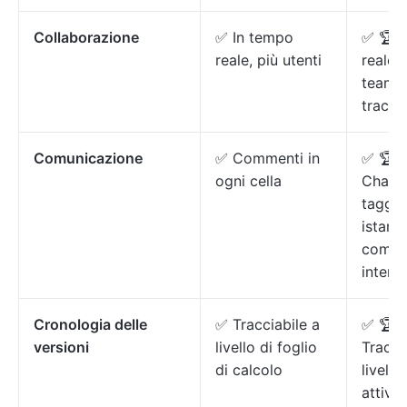
Collaborazione
✅ In tempo
✅ 🏆 
reale, più utenti
reale, 
teams
traccia
Comunicazione
✅ Commenti in
✅ 🏆 
ogni cella
Chatta
taggin
istant
comme
interat
Cronologia delle
✅ Tracciabile a
✅ 🏆
versioni
livello di foglio
Tracci
di calcolo
livello
attivi