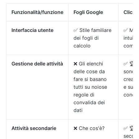
Funzionalità/funzione
Fogli Google
Click
Interfaccia utente
✅ Stile familiare
✅ Mod
dei fogli di
intuiti
calcolo
comple
Gestione delle attività
❌ Gli elenchi
✅ 🏆 L
delle cose da
sono f
fare si basano
creare
tutti su noiose
e su c
regole di
concen
convalida dei
dati
Attività secondarie
❌ Che cos'è?
✅ 🏆 A
second