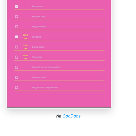
via
GooDocs