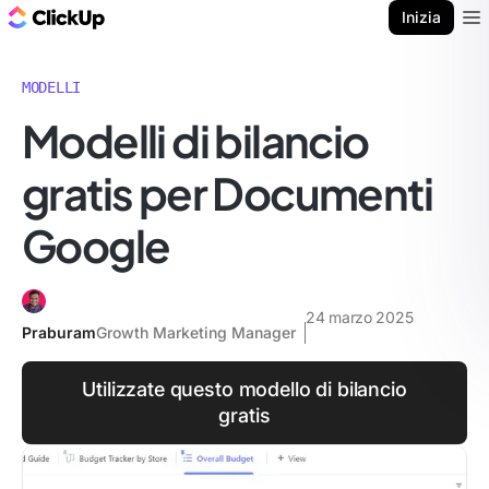
Blog di ClickUp
Inizia
Ope
MODELLI
Modelli di bilancio
gratis per Documenti
Google
24 marzo 2025
Praburam
Growth Marketing Manager
Utilizzate questo modello di bilancio
gratis