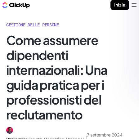
Blog di ClickUp
Inizia
Ope
GESTIONE DELLE PERSONE
Come assumere
dipendenti
internazionali: Una
guida pratica per i
professionisti del
reclutamento
7 settembre 2024