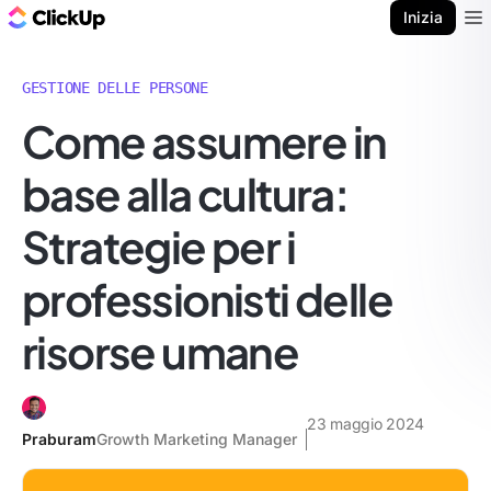
Blog di ClickUp
Inizia
Ope
GESTIONE DELLE PERSONE
Come assumere in
base alla cultura:
Strategie per i
professionisti delle
risorse umane
23 maggio 2024
Praburam
Growth Marketing Manager