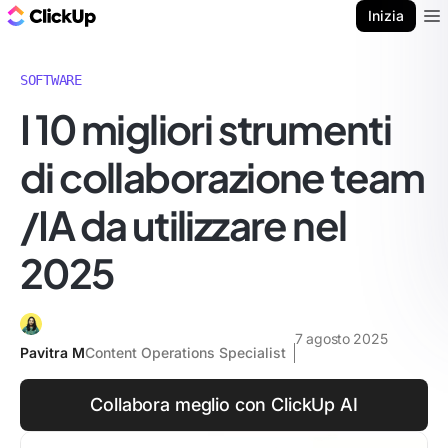
Blog di ClickUp
Inizia
Ope
SOFTWARE
I 10 migliori strumenti
di collaborazione team
/IA da utilizzare nel
2025
7 agosto 2025
Pavitra M
Content Operations Specialist
Collabora meglio con ClickUp AI