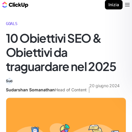
Blog di ClickUp
Inizia
Ope
GOALS
10 Obiettivi SEO &
Obiettivi da
traguardare nel 2025
20 giugno 2024
Sudarshan Somanathan
Head of Content