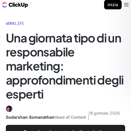
Blog di ClickUp
Inizia
Ope
WORKLIFE
Una giornata tipo di un
responsabile
marketing:
approfondimenti degli
esperti
18 gennaio 2026
Sudarshan Somanathan
Head of Content