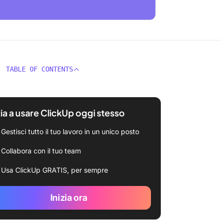
TABLE OF CONTENTS
zia a usare ClickUp oggi stesso
Gestisci tutto il tuo lavoro in un unico posto
Collabora con il tuo team
Usa ClickUp GRATIS, per sempre
Inizia ora