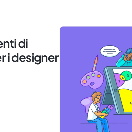
nti di
r i designer