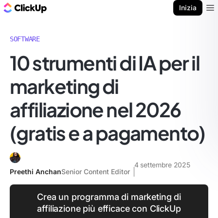
Blog di ClickUp
Inizia
Ope
SOFTWARE
10 strumenti di IA per il
marketing di
affiliazione nel 2026
(gratis e a pagamento)
4 settembre 2025
Preethi Anchan
Senior Content Editor
Crea un programma di marketing di
affiliazione più efficace con ClickUp