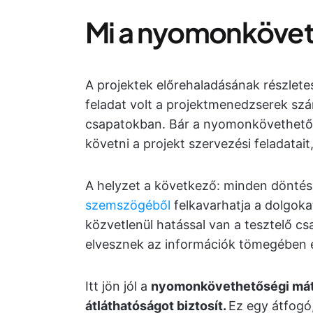
Mi a nyomonköveth
A projektek előrehaladásának részlet
feladat volt a projektmenedzserek szá
csapatokban. Bár a nyomonkövethető
követni a projekt szervezési feladatai
A helyzet a következő: minden dönté
szemszögéből
felkavarhatja a dolgok
közvetlenül hatással van a tesztelő c
elvesznek az információk tömegében
Itt jön jól a
nyomonkövethetőségi mátr
átláthatóságot biztosít.
Ez egy átfogó,