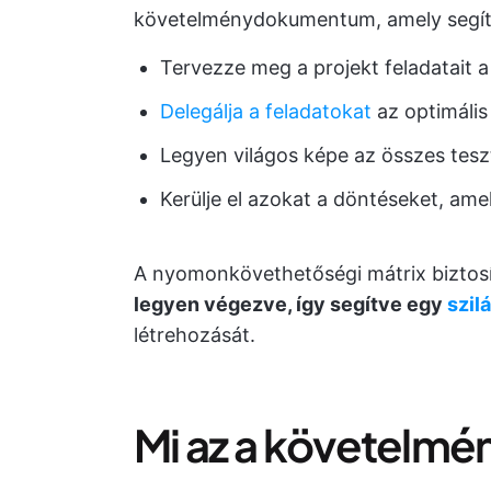
követelménydokumentum, amely segíti 
Tervezze meg a projekt feladatait 
Delegálja a feladatokat
az optimális
Legyen világos képe az összes teszt
Kerülje el azokat a döntéseket, a
A nyomonkövethetőségi mátrix biztosí
legyen végezve, így segítve egy
szil
létrehozását.
Mi az a követelm