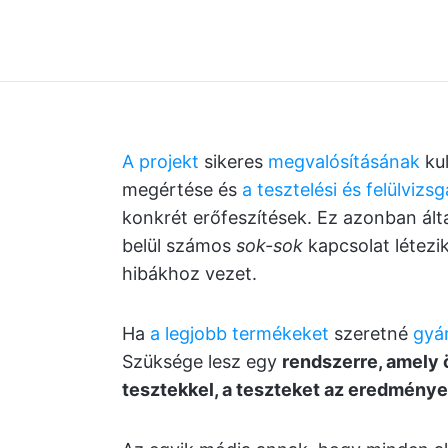
A projekt
sikeres
megvalósításának
kul
megértése és
a tesztelési és felülvizs
konkrét erőfeszítések. Ez azonban álta
belül számos
sok-sok
kapcsolat létezi
hibákhoz vezet.
Ha
a legjobb termékeket
szeretné
gyá
Szüksége lesz egy
rendszerre, amely
tesztekkel, a teszteket az eredménye