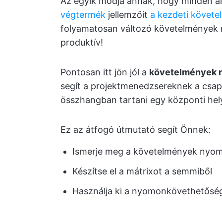
Az egyik módja annak, hogy minden ala
végtermék
jellemzőit
a kezdeti követe
folyamatosan változó követelmények
produktív!
Pontosan itt jön jól a
követelmények 
segít a projektmenedzsereknek a csa
összhangban tartani egy központi hel
Ez az átfogó útmutató segít Önnek:
Ismerje meg a követelmények nyom
Készítse el a mátrixot a semmiből
Használja ki a nyomonkövethetőségi