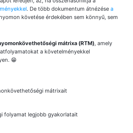
pot lefedjen, az, ha összehasonlítja a
lményekkel
. De több dokumentum átnézése
a
 nyomon követése érdekében sem könnyű, sem
nyomonkövethetőségi mátrixa
(RTM)
, amely
patfolyamatokat a követelményekkel
yen. 😁
onkövethetőségi mátrixait
 folyamat legjobb gyakorlatait