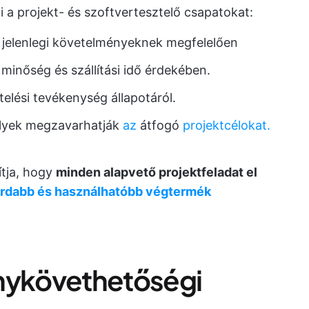
a projekt- és szoftvertesztelő csapatokat:
a jelenlegi követelményeknek megfelelően
 minőség és szállítási idő érdekében.
elési tevékenység állapotáról.
melyek megzavarhatják
az
átfogó
projektcélokat.
tja, hogy
minden alapvető projektfeladat el
árdabb és használhatóbb végtermék
énykövethetőségi