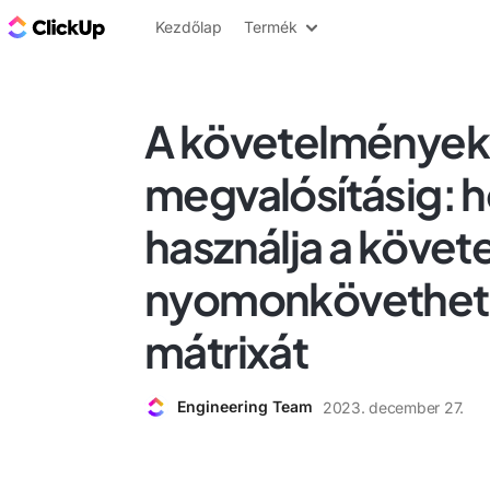
ClickUp blog
Kezdőlap
Termék
A követelményekt
megvalósításig: 
használja a köve
nyomonkövethet
mátrixát
Engineering Team
2023. december 27.