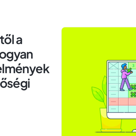
ől a
hogyan
telmények
őségi