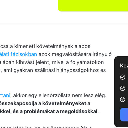
csa a kimeneti követelmények alapos
gálati fázisokban
azok megvalósítására irányuló
lában kihívást jelent, mivel a folyamatokon
Kez
k, ami gyakran szállítási hiányosságokhoz és
rtani
, akkor egy ellenőrzőlista nem lesz elég.
 összekapcsolja a követelményeket a
kkel, és a problémákat a megoldásokkal
.