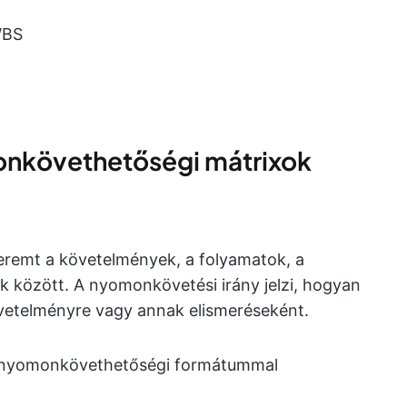
WBS
nkövethetőségi mátrixok
remt a követelmények, a folyamatok, a
k között. A nyomonkövetési irány jelzi, hogyan
követelményre vagy annak elismeréseként.
sú nyomonkövethetőségi formátummal