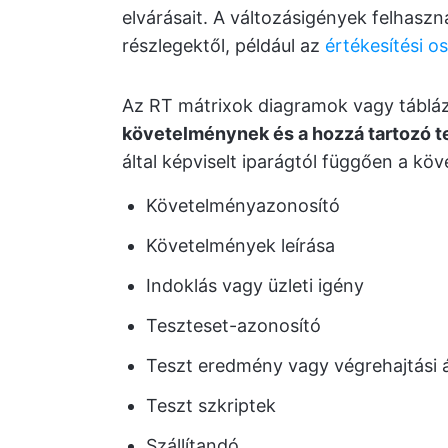
elvárásait. A változásigények felhaszná
részlegektől, például az
értékesítési os
Az RT mátrixok diagramok vagy tábláz
követelménynek és a hozzá tartozó te
által képviselt iparágtól függően a kö
Követelményazonosító
Követelmények leírása
Indoklás vagy üzleti igény
Teszteset-azonosító
Teszt eredmény vagy végrehajtási á
Teszt szkriptek
Szállítandó