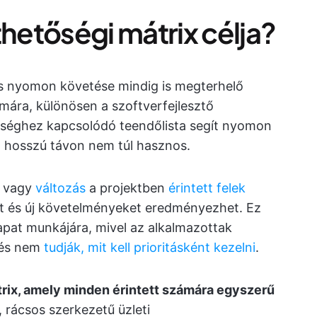
etőségi mátrix célja?
es nyomon követése mindig is megterhelő
mára, különösen a szoftverfejlesztő
séghez kapcsolódó teendőlista segít nyomon
t, hosszú távon nem túl hasznos.
s vagy
változás
a projektben
érintett felek
at és új követelményeket eredményezhet. Ez
sapat munkájára, mivel az alkalmazottak
 és nem
tudják, mit kell prioritásként kezelni
.
ix, amely minden érintett számára egyszerű
 rácsos szerkezetű üzleti