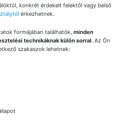
lóktól, konkrét érdekelt felektől vagy belső
ztálytól
érkezhetnek.
atok formájában találhatók,
minden
sztelési technikáknak külön sorral
. Az Ön
vetkező szakaszok lehetnek:
llapot