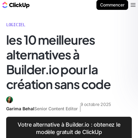
ClickUp Blog
Commencer
Ope
LOGICIEL
les 10 meilleures
alternatives à
Builder.io pour la
création sans code
9 octobre 2025
Garima Behal
Senior Content Editor
Votre alternative à Builder.io : obtenez le
modèle gratuit de ClickUp