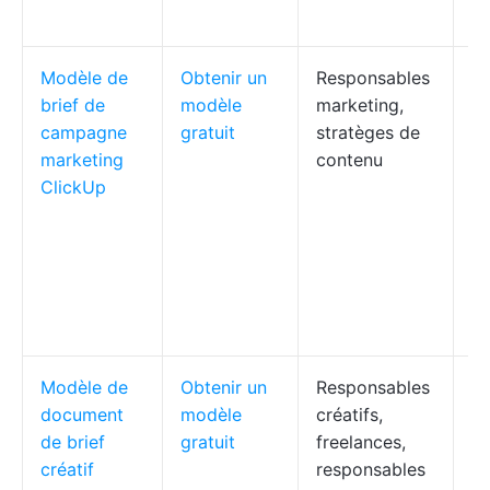
so
Modèle de
Obtenir un
Responsables
Vi
brief de
modèle
marketing,
c
campagne
gratuit
stratèges de
m
marketing
contenu
in
ClickUp
cl
pe
pr
de
su
ve
Modèle de
Obtenir un
Responsables
Di
document
modèle
créatifs,
cr
de brief
gratuit
freelances,
li
créatif
responsables
ty