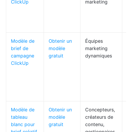
ClickUp
marketing
co
sp
de
pl
Modèle de
Obtenir un
Équipes
Ob
brief de
modèle
marketing
pu
campagne
gratuit
dynamiques
bu
ClickUp
ré
ta
in
po
l
Modèle de
Obtenir un
Concepteurs,
Pl
tableau
modèle
créateurs de
vi
blanc pour
gratuit
contenu,
au
brief créatif
gestionnaires
fo