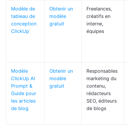
Modèle de
Obtenir un
Freelances,
Ca
tableau de
modèle
créatifs en
vi
conception
gratuit
interne,
de
ClickUp
équipes
c
pe
li
c
Modèle
Obtenir un
Responsables
Ob
ClickUp AI
modèle
marketing du
co
Prompt &
gratuit
contenu,
ca
Guide pour
rédacteurs
de
les articles
SEO, éditeurs
in
de blog
de blogs
at
tâ