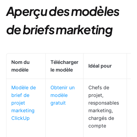
Aperçu des modèles
de briefs marketing
Nom du
Télécharger
Me
Idéal pour
modèle
le modèle
fo
Modèle de
Obtenir un
Chefs de
A
brief de
modèle
projet,
pr
projet
gratuit
responsables
éc
marketing
marketing,
rô
ClickUp
chargés de
pa
compte
pr
pr