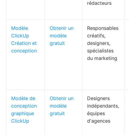
rédacteurs
at
rô
Modèle
Obtenir un
Responsables
Fo
ClickUp
modèle
créatifs,
d
Création et
gratuit
designers,
cr
conception
spécialistes
id
du marketing
cy
ré
bi
de
Modèle de
Obtenir un
Designers
Hi
conception
modèle
indépendants,
de
graphique
gratuit
équipes
d
ClickUp
d'agences
Ga
ve