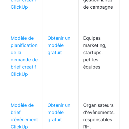
ClickUp
de campagne
co
co
en
Modèle de
Obtenir un
Équipes
Ré
planification
modèle
marketing,
d
de la
gratuit
startups,
cr
demande de
petites
pr
brief créatif
équipes
ch
ClickUp
tr
af
re
Modèle de
Obtenir un
Organisateurs
Ob
brief
modèle
d'évènements,
at
d’évènement
gratuit
responsables
tâ
ClickUp
RH,
co