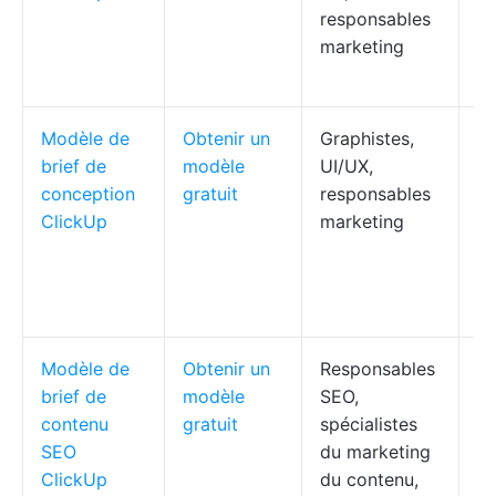
responsables
de
marketing
pr
lo
Modèle de
Obtenir un
Graphistes,
Pa
brief de
modèle
UI/UX,
co
conception
gratuit
responsables
in
ClickUp
marketing
bo
ré
sp
de
Modèle de
Obtenir un
Responsables
Ca
brief de
modèle
SEO,
de
contenu
gratuit
spécialistes
an
SEO
du marketing
ch
ClickUp
du contenu,
pa