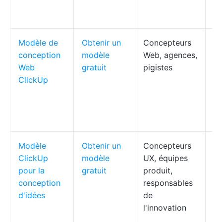
fi
de
Modèle de
Obtenir un
Concepteurs
É
conception
modèle
Web, agences,
li
Web
gratuit
pigistes
c
ClickUp
pe
éc
v
tr
Modèle
Obtenir un
Concepteurs
Ré
ClickUp
modèle
UX, équipes
d'
pour la
gratuit
produit,
au
conception
responsables
vo
d'idées
de
co
l'innovation
tâ