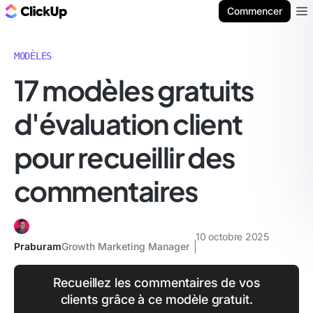
ClickUp Blog
Commencer
Ope
MODÈLES
17 modèles gratuits
d'évaluation client
pour recueillir des
commentaires
10 octobre 2025
Praburam
Growth Marketing Manager
Recueillez les commentaires de vos
clients grâce à ce modèle gratuit.