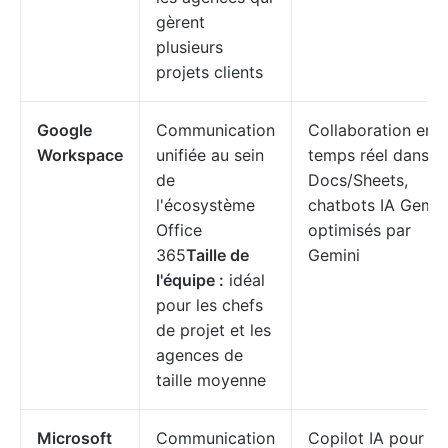
gèrent
plusieurs
projets clients
Google
Communication
Collaboration en
Workspace
unifiée au sein
temps réel dans
de
Docs/Sheets,
l'écosystème
chatbots IA Gems
Office
optimisés par
365
Taille de
Gemini
l'équipe :
idéal
pour les chefs
de projet et les
agences de
taille moyenne
Microsoft
Communication
Copilot IA pour le