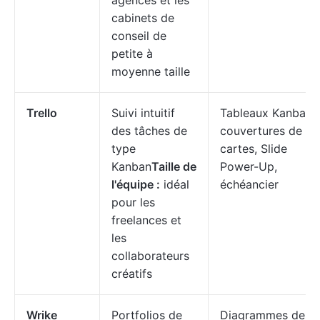
agences et les
cabinets de
conseil de
petite à
moyenne taille
Trello
Suivi intuitif
Tableaux Kanban,
des tâches de
couvertures de
type
cartes, Slide
Kanban
Taille de
Power-Up,
l'équipe :
idéal
échéancier
pour les
freelances et
les
collaborateurs
créatifs
Wrike
Portfolios de
Diagrammes de