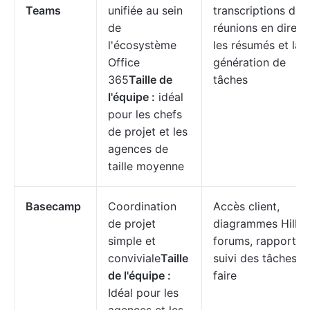
Teams
unifiée au sein
transcriptions de
de
réunions en direct,
l'écosystème
les résumés et la
Office
génération de
365
Taille de
tâches
l'équipe :
idéal
pour les chefs
de projet et les
agences de
taille moyenne
Basecamp
Coordination
Accès client,
de projet
diagrammes Hill,
simple et
forums, rapports,
conviviale
Taille
suivi des tâches à
de l'équipe :
faire
Idéal pour les