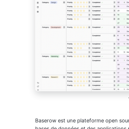
Baserow est une plateforme open sour
bases de données et des applications p