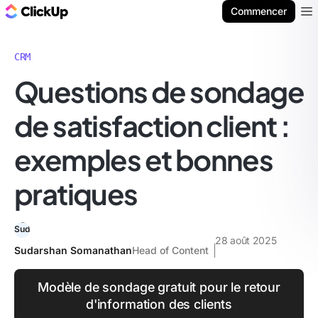
ClickUp Blog
Commencer
Ope
CRM
Questions de sondage
de satisfaction client :
exemples et bonnes
pratiques
28 août 2025
Sudarshan Somanathan
Head of Content
Modèle de sondage gratuit pour le retour
d'information des clients