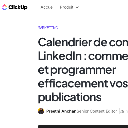
ClickUp Blog
Accueil
Produit
MARKETING
Calendrier de co
LinkedIn : commen
et programmer
efficacement vos
publications
Preethi Anchan
Senior Content Editor
29 m