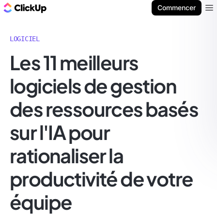
ClickUp Blog
Commencer
Ope
LOGICIEL
Les 11 meilleurs
logiciels de gestion
des ressources basés
sur l'IA pour
rationaliser la
productivité de votre
équipe