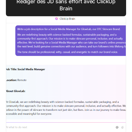
Rédiger des JD sans effort avec ClickUp
Brain