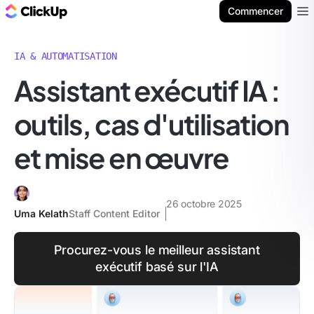
ClickUp Blog
Commencer
Ope
IA & AUTOMATISATION
Assistant exécutif IA :
outils, cas d'utilisation
et mise en œuvre
26 octobre 2025
Uma Kelath
Staff Content Editor
Procurez-vous le meilleur assistant
exécutif basé sur l'IA