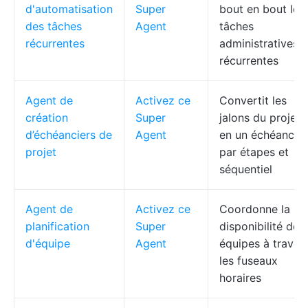
d'automatisation
Super
bout en bout les
des tâches
Agent
tâches
récurrentes
administratives
récurrentes
Agent de
Activez ce
Convertit les
création
Super
jalons du projet
d’échéanciers de
Agent
en un échéancier
projet
par étapes et
séquentiel
Agent de
Activez ce
Coordonne la
planification
Super
disponibilité des
d'équipe
Agent
équipes à traver
les fuseaux
horaires