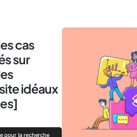
es cas
és sur
des
site idéaux
es]
e pour la recherche