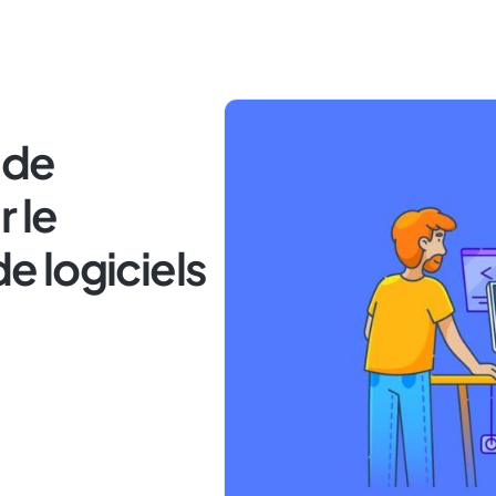
 de
 le
 logiciels