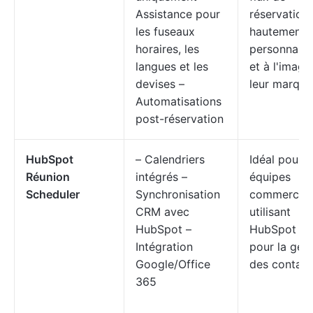
Assistance pour
réservation
les fuseaux
hautement
horaires, les
personnalis
langues et les
et à l'image
devises –
leur marque
Automatisations
post-réservation
HubSpot
– Calendriers
Idéal pour l
Réunion
intégrés –
équipes
Scheduler
Synchronisation
commercial
CRM avec
utilisant
HubSpot –
HubSpot C
Intégration
pour la ges
Google/Office
des contact
365