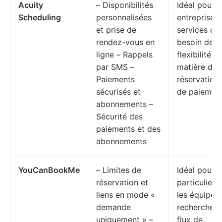
Acuity
– Disponibilités
Idéal pour l
Scheduling
personnalisées
entreprises
et prise de
services qui
rendez-vous en
besoin de
ligne – Rappels
flexibilité e
par SMS –
matière de
Paiements
réservation 
sécurisés et
de paiemen
abonnements –
Sécurité des
paiements et des
abonnements
YouCanBookMe
– Limites de
Idéal pour l
réservation et
particuliers
liens en mode «
les équipes 
demande
recherche d
uniquement » –
flux de