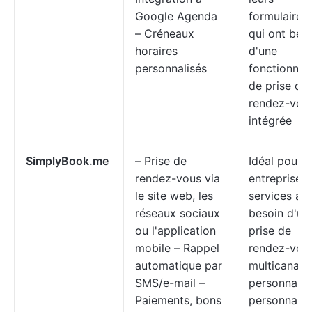
Google Agenda
formulaires 
– Créneaux
qui ont bes
horaires
d'une
personnalisés
fonctionnali
de prise de
rendez-vou
intégrée
SimplyBook.me
– Prise de
Idéal pour l
rendez-vous via
entreprises
le site web, les
services ay
réseaux sociaux
besoin d'un
ou l'application
prise de
mobile – Rappel
rendez-vou
automatique par
multicanal e
SMS/e-mail –
personnalis
Paiements, bons
personnalis