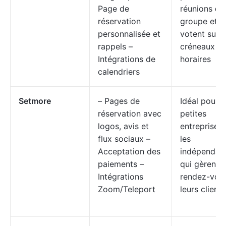
Page de
réunions de
réservation
groupe et
personnalisée et
votent sur l
rappels –
créneaux
Intégrations de
horaires
calendriers
Setmore
– Pages de
Idéal pour l
réservation avec
petites
logos, avis et
entreprises 
flux sociaux –
les
Acceptation des
indépendan
paiements –
qui gèrent l
Intégrations
rendez-vou
Zoom/Teleport
leurs clients