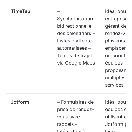
TimeTap
–
Idéal pour l
Synchronisation
entreprises
bidirectionnelle
gérant des
des calendriers –
rendez-vous
Listes d'attente
plusieurs
automatisées –
emplaceme
Temps de trajet
ou pour les
via Google Maps
équipes
proposant 
multiples
services
Jotform
– Formulaires de
Idéal pour l
prise de rendez-
équipes qui
vous avec
utilisent déj
rappels –
Jotform po
Intégration à
leurs