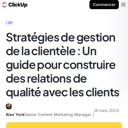
ClickUp Blog
Commencer
Ope
CRM
Stratégies de gestion
de la clientèle : Un
guide pour construire
des relations de
qualité avec les clients
18 mars 2024
Alex York
Senior Content Marketing Manager