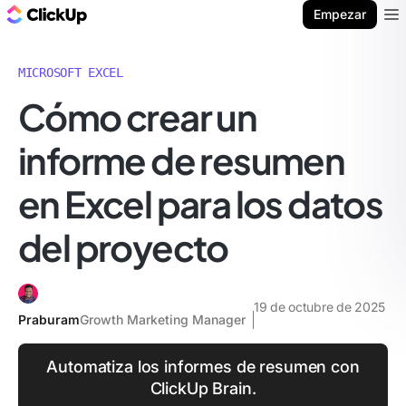
ClickUp Blog
Empezar
Ope
MICROSOFT EXCEL
Cómo crear un
informe de resumen
en Excel para los datos
del proyecto
19 de octubre de 2025
Praburam
Growth Marketing Manager
Automatiza los informes de resumen con
ClickUp Brain.