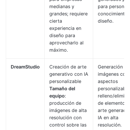
medianas y
para personas 
grandes; requiere
conocimientos
cierta
diseño.
experiencia en
diseño para
aprovecharlo al
máximo.
DreamStudio
Creación de arte
Generación de
generativo con IA
imágenes con
personalizable
aspectos
Tamaño del
personalizable
equipo
:
relleno/elimin
producción de
de elementos 
imágenes de alta
arte generado
resolución con
IA en alta
control sobre las
resolución.