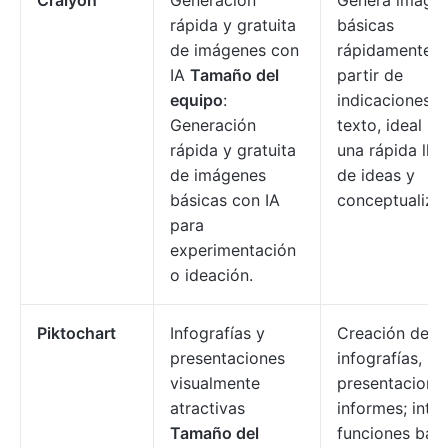
Craiyon
Generación
Genera imáge
rápida y gratuita
básicas
de imágenes con
rápidamente a
IA
Tamaño del
partir de
equipo
:
indicaciones d
Generación
texto, ideal pa
rápida y gratuita
una rápida lluv
de imágenes
de ideas y
básicas con IA
conceptualizac
para
experimentación
o ideación.
Piktochart
Infografías y
Creación de
presentaciones
infografías,
visualmente
presentacione
atractivas
informes; inte
Tamaño del
funciones bas