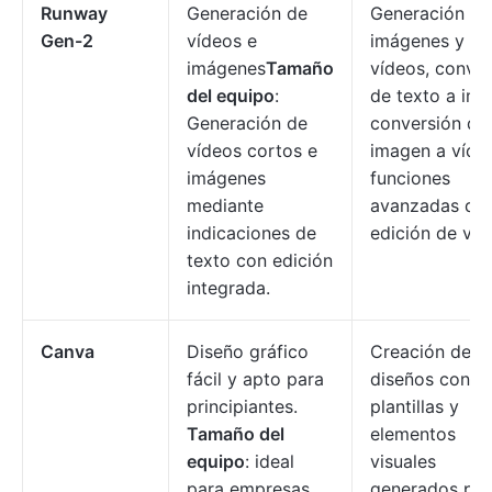
Runway
Generación de
Generación de
Gen-2
vídeos e
imágenes y
imágenes
Tamaño
vídeos, conver
del equipo
:
de texto a ima
Generación de
conversión de
vídeos cortos e
imagen a víde
imágenes
funciones
mediante
avanzadas de
indicaciones de
edición de víd
texto con edición
integrada.
Canva
Diseño gráfico
Creación de
fácil y apto para
diseños con
principiantes.
plantillas y
Tamaño del
elementos
equipo
: ideal
visuales
para empresas
generados por