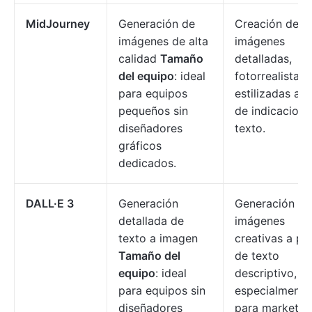
MidJourney
Generación de
Creación de
imágenes de alta
imágenes
calidad
Tamaño
detalladas,
del equipo
: ideal
fotorrealistas 
para equipos
estilizadas a p
pequeños sin
de indicacione
diseñadores
texto.
gráficos
dedicados.
DALL·E 3
Generación
Generación de
detallada de
imágenes
texto a imagen
creativas a par
Tamaño del
de texto
equipo
: ideal
descriptivo,
para equipos sin
especialmente
diseñadores
para marketin