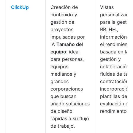
ClickUp
Creación de
Vistas
contenido y
personalizada
gestión de
para la gestió
proyectos
RR. HH.,
impulsadas por
información s
IA
Tamaño del
el rendimiento
equipo
: ideal
basada en IA,
para personas,
gestión y
equipos
colaboración
medianos y
fluidas de tare
grandes
contratación,
corporaciones
incorporación
que buscan
plantillas de
añadir soluciones
evaluación del
de diseño
rendimiento.
rápidas a su flujo
de trabajo.