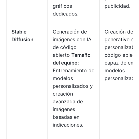
gráficos
publicidad.
dedicados.
Stable
Generación de
Creación de a
Diffusion
imágenes con IA
generativo con
de código
personalizable
abierto
Tamaño
código abierto
del equipo
:
capaz de entr
Entrenamiento de
modelos
modelos
personalizado
personalizados y
creación
avanzada de
imágenes
basadas en
indicaciones.