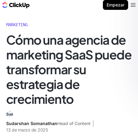
ClickUp Blog
Empezar
Ope
MARKETING
Cómo una agencia de
marketing SaaS puede
transformar su
estrategia de
crecimiento
Sudarshan Somanathan
Head of Content
13 de marzo de 2025