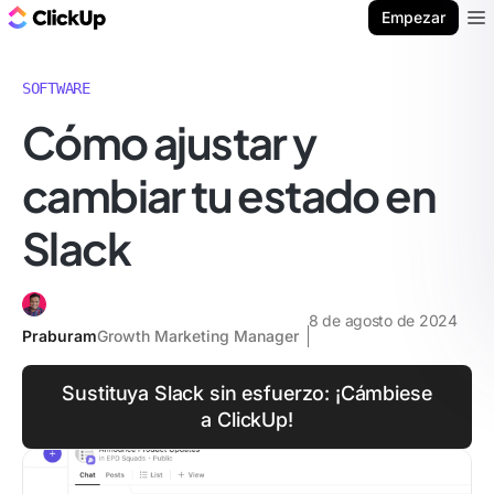
ClickUp Blog
Empezar
Ope
SOFTWARE
Cómo ajustar y
cambiar tu estado en
Slack
8 de agosto de 2024
Praburam
Growth Marketing Manager
Sustituya Slack sin esfuerzo: ¡Cámbiese
a ClickUp!