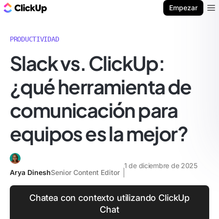
ClickUp Blog
Empezar
Ope
PRODUCTIVIDAD
Slack vs. ClickUp:
¿qué herramienta de
comunicación para
equipos es la mejor?
1 de diciembre de 2025
Arya Dinesh
Senior Content Editor
Chatea con contexto utilizando ClickUp
Chat