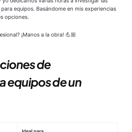
y yo dedicamos varias horas a investigar las
 para equipos. Basándome en mis experiencias
es opciones.
sional? ¡Manos a la obra! 💪🏼
aciones de
a equipos de un
Ideal para