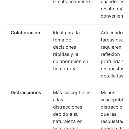
simultáneamente.
cuando les
resulte más
conveniente.
Colaboración
Ideal para la
Adecuado p
toma de
tareas que
decisiones
requieren un
rápidas y la
reflexión
colaboración en
profunda y
tiempo real.
respuestas
detalladas.
Distracciones
Más susceptibles
Menos
a las
susceptible a
distracciones
distracciones
debido a su
que las
naturaleza en
respuestas s
tiempo real
pueden dar