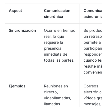
Aspect
Comunicación
Comunicaci
sincrónica
asincrónica
Sincronización
Ocurre en tiempo
Se produce 
real, lo que
un retraso, l
requiere la
permite a lo
presencia
participante
inmediata de
responder
todas las partes.
cuando les
resulte más
conveniente.
Ejemplos
Reuniones en
Correos
directo,
electrónicos,
videollamadas,
vídeos grab
llamadas
mensajes,