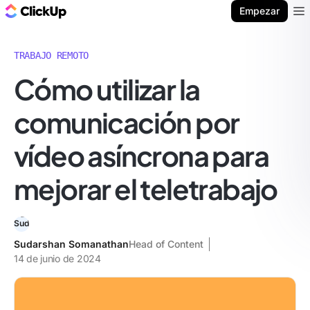
ClickUp Blog
Empezar
Ope
TRABAJO REMOTO
Cómo utilizar la
comunicación por
vídeo asíncrona para
mejorar el teletrabajo
Sudarshan Somanathan
Head of Content
14 de junio de 2024