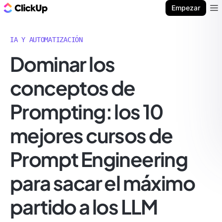
ClickUp Blog
Empezar
Ope
IA Y AUTOMATIZACIÓN
Dominar los
conceptos de
Prompting: los 10
mejores cursos de
Prompt Engineering
para sacar el máximo
partido a los LLM