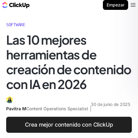
ClickUp Blog
Empezar
Ope
SOFTWARE
Las 10 mejores
herramientas de
creación de contenido
con IA en 2026
30 de junio de 2025
Pavitra M
Content Operations Specialist
Crea mejor contenido con ClickUp