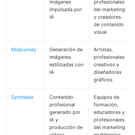
imágenes
profesionales
impulsada por
del marketing
IA
y creadores
de contenido
visual
Midjourney
Generación de
Artistas,
imágenes
profesionales
estilizadas con
creativos y
IA
diseñadores
gráficos
Synthesia
Contenido
Equipos de
profesional
formación,
generado por
educadores y
IA y
profesionales
producción de
del marketing
vídeos
multilingües