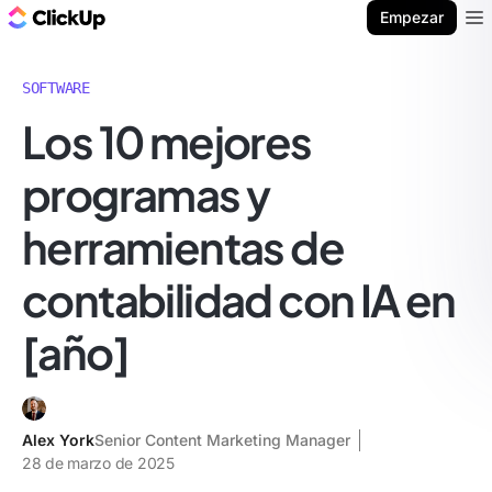
ClickUp Blog
Empezar
Ope
SOFTWARE
Los 10 mejores
programas y
herramientas de
contabilidad con IA en
[año]
Alex York
Senior Content Marketing Manager
28 de marzo de 2025