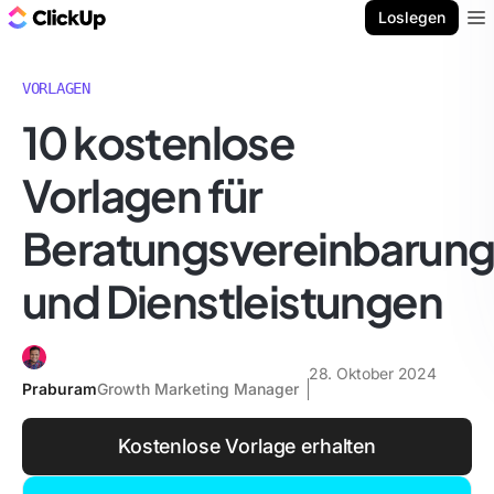
ClickUp Blog
Loslegen
Ope
VORLAGEN
10 kostenlose
Vorlagen für
Beratungsvereinbarun
und Dienstleistungen
28. Oktober 2024
Praburam
Growth Marketing Manager
Kostenlose Vorlage erhalten