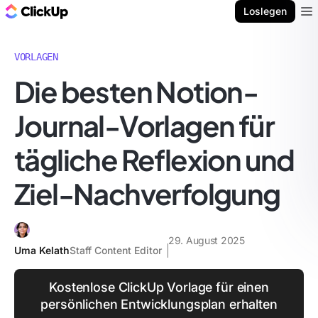
ClickUp Blog
Loslegen
Ope
VORLAGEN
Die besten Notion-
Journal-Vorlagen für
tägliche Reflexion und
Ziel-Nachverfolgung
29. August 2025
Uma Kelath
Staff Content Editor
Kostenlose ClickUp Vorlage für einen
persönlichen Entwicklungsplan erhalten