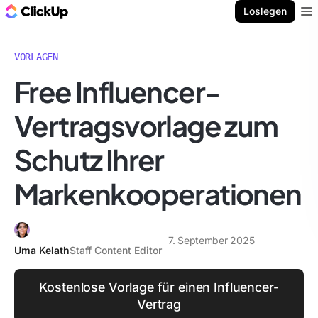
ClickUp Blog
Loslegen
Ope
VORLAGEN
Free Influencer-
Vertragsvorlage zum
Schutz Ihrer
Markenkooperationen
7. September 2025
Uma Kelath
Staff Content Editor
Kostenlose Vorlage für einen Influencer-
Vertrag