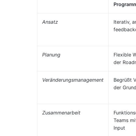
Program
Ansatz
Iterativ,
feedbacko
Planung
Flexible 
der Roa
Veränderungsmanagement
Begrüßt 
der Grun
Zusammenarbeit
Funktions
Teams mit
Input