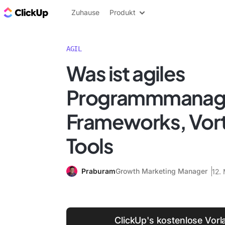
ClickUp Blog
Zuhause
Produkt
AGIL
Was ist agiles
Programmmanag
Frameworks, Vort
Tools
Praburam
Growth Marketing Manager
12.
ClickUp's kostenlose Vorla