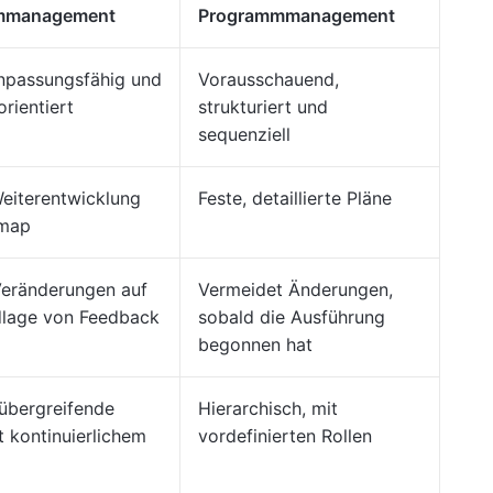
mmanagement
Programmmanagement
 anpassungsfähig und
Vorausschauend,
rientiert
strukturiert und
sequenziell
Weiterentwicklung
Feste, detaillierte Pläne
dmap
Veränderungen auf
Vermeidet Änderungen,
dlage von Feedback
sobald die Ausführung
begonnen hat
übergreifende
Hierarchisch, mit
 kontinuierlichem
vordefinierten Rollen