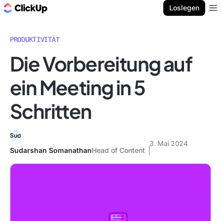
ClickUp Blog
Loslegen
Ope
PRODUKTIVITÄT
Die Vorbereitung auf
ein Meeting in 5
Schritten
3. Mai 2024
Sudarshan Somanathan
Head of Content