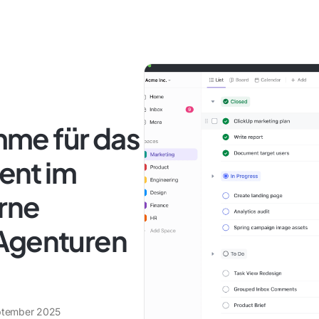
me für das
ent im
erne
 Agenturen
ptember 2025