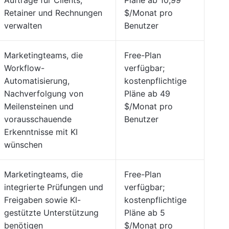
Aufträge für Clients,
Pläne ab 10,99
Retainer und Rechnungen
$/Monat pro
verwalten
Benutzer
Marketingteams, die
Free-Plan
Workflow-
verfügbar;
Automatisierung,
kostenpflichtige
Nachverfolgung von
Pläne ab 49
Meilensteinen und
$/Monat pro
vorausschauende
Benutzer
Erkenntnisse mit KI
wünschen
Marketingteams, die
Free-Plan
integrierte Prüfungen und
verfügbar;
Freigaben sowie KI-
kostenpflichtige
gestützte Unterstützung
Pläne ab 5
benötigen
$/Monat pro