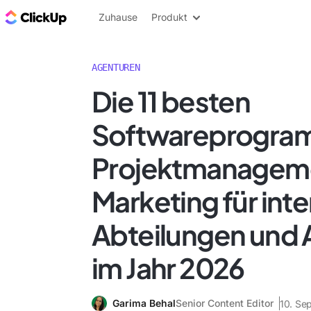
ClickUp Blog
Zuhause
Produkt
AGENTUREN
Die 11 besten
Softwareprogram
Projektmanagem
Marketing für int
Abteilungen und
im Jahr 2026
Garima Behal
Senior Content Editor
10. Se