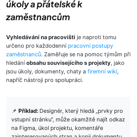
úkoly a přátelské k
zaměstnancům
Vyhledávání na pracovišti
je naproti tomu
určeno pro každodenní
pracovní postupy
zaměstnanců
. Zaměřuje se na pomoc týmům při
hledání
obsahu souvisejícího s projekty
, jako
jsou úkoly, dokumenty, chaty a
firemní wiki
,
napříč nástroji pro spolupráci.
📌
Příklad:
Designér, který hledá „prvky pro
vstupní stránku“, může okamžitě najít odkaz
na Figma, úkol projektu, komentáře
zainteresovaných stran a kopii dokumentu,