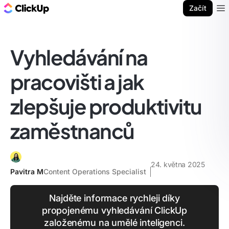
ClickUp blog
Začít
Ope
Vyhledávání na
pracovišti a jak
zlepšuje produktivitu
zaměstnanců
24. května 2025
Pavitra M
Content Operations Specialist
Najděte informace rychleji díky
propojenému vyhledávání ClickUp
založenému na umělé inteligenci.