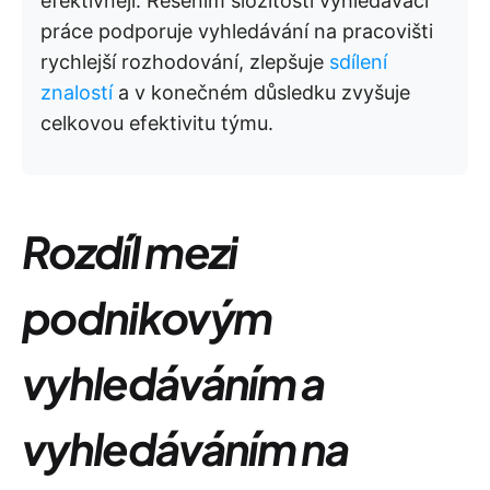
efektivněji. Řešením složitosti vyhledávací
práce podporuje vyhledávání na pracovišti
rychlejší rozhodování, zlepšuje
sdílení
znalostí
a v konečném důsledku zvyšuje
celkovou efektivitu týmu.
Rozdíl mezi
podnikovým
vyhledáváním a
vyhledáváním na