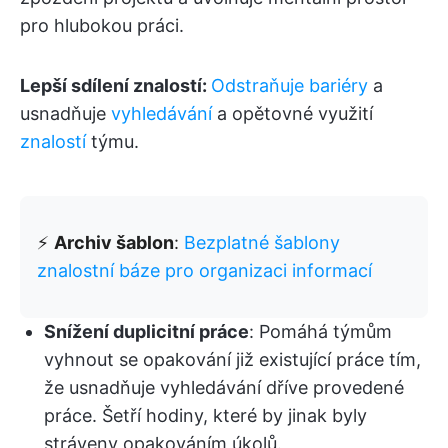
pro hlubokou práci.
Lepší sdílení znalostí:
Odstraňuje bariéry
a
usnadňuje
vyhledávání
a opětovné využití
znalostí
týmu.
⚡️
Archiv šablon
:
Bezplatné šablony
znalostní báze pro organizaci informací
Snížení duplicitní práce
: Pomáhá týmům
vyhnout se opakování již existující práce tím,
že usnadňuje vyhledávání dříve provedené
práce. Šetří hodiny, které by jinak byly
stráveny opakováním úkolů.