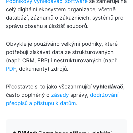
Podnikový vyhledávací software
se zaměřuje na
celý digitální ekosystém organizace, včetně
databází, záznamů o zákaznících, systémů pro
správu obsahu a úložišť souborů.
Obvykle je používáno velkými podniky, které
potřebují získávat data ze strukturovaných
(např. CRM, ERP) i nestrukturovaných (např.
PDF
, dokumenty) zdrojů.
Představte si to jako všezahrnující
vyhledávač
,
často doplněný o
zásady
správy,
dodržování
předpisů a přístupu k datům
.