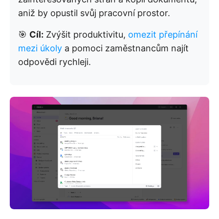
aniž by opustil svůj pracovní prostor.
🎯
Cíl:
Zvýšit produktivitu,
omezit přepínání
mezi úkoly
a pomoci zaměstnancům najít
odpovědi rychleji.