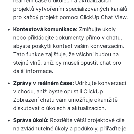
reálném čase o úkolech a aktualizacích
projektů vytvořením specializovaných kanálů
pro každý projekt pomocí ClickUp Chat View.
Kontextová komunikace:
Zmiňujte úkoly
nebo přikládejte dokumenty přímo v chatu,
abyste poskytli kontext vašim konverzacím.
Tato funkce zajišťuje, že všichni budou na
stejné vlně, aniž by museli opustit chat pro
další informace.
Zprávy v reálném čase:
Udržujte konverzaci
v chodu, aniž byste opustili ClickUp.
Zobrazení chatu vám umožňuje okamžitě
diskutovat o úkolech a aktualizacích.
Správa úkolů:
Rozdělte větší projektové cíle
na zvládnutelné úkoly a podúkoly, přiřaďte je